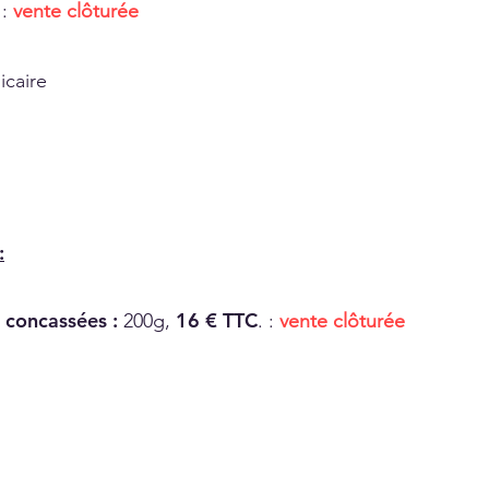
:
vente clôturée
icaire
:
e concassées :
16 € TTC
200g,
. :
vente clôturée