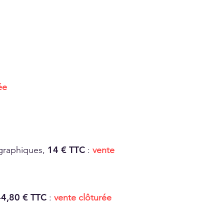
ée
14 € TTC
 graphiques,
:
vente
4,80 € TTC
:
vente clôturée