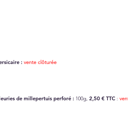
rsicaire :
vente clôturée
leuries de millepertuis perforé :
2,50 € TTC
100g,
:
vent