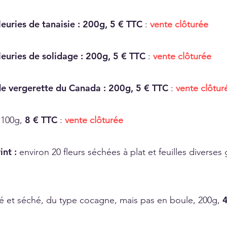
leuries de tanaisie : 200g, 5 € TTC
:
vente clôturée
fleuries de solidage : 200g, 5 € TTC
:
vente clôturée
 de vergerette du Canada : 200g, 5 € TTC
:
vente clôtur
:
8 € TTC
100g,
:
vente clôturée
int :
environ 20 fleurs séchées à plat et feuilles diverses
4
é et séché, du type cocagne, mais pas en boule, 200g,