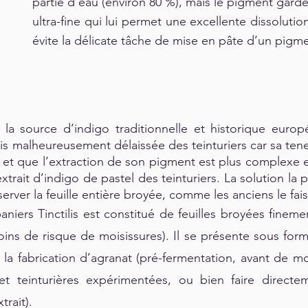
partie d’eau (environ 80 %), mais le pigment garde
ultra-fine qui lui permet une excellente dissolutio
évite la délicate tâche de mise en pâte d’un pigme
t la source d’indigo traditionnelle et historique eur
ais malheureusement délaissée des teinturiers car sa tene
s et que l’extraction de son pigment est plus complexe e
l’extrait d’indigo de pastel des teinturiers. La solution la
server la feuille entière broyée, comme les anciens le fa
aniers Tinctilis est constitué de feuilles broyées finem
ns de risque de moisissures). Il se présente sous forme
 la fabrication d’agranat (pré-fermentation, avant de mo
s et teinturières expérimentées, ou bien faire direc
rait).